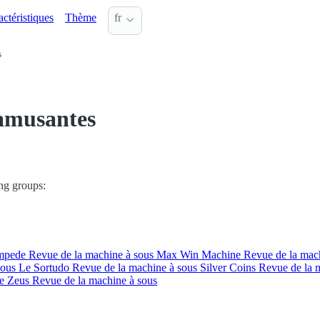
ctéristiques
Thème
fr
s
 amusantes
ing groups:
mpede Revue de la machine à sous
Max Win Machine Revue de la mac
sous
Le Sortudo Revue de la machine à sous
Silver Coins Revue de la 
 Zeus Revue de la machine à sous