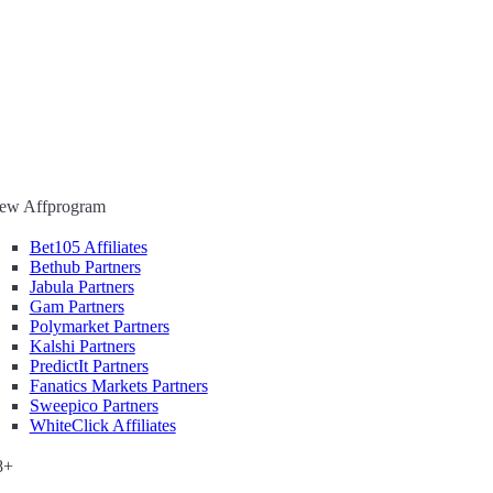
ew Affprogram
Bet105 Affiliates
Bethub Partners
Jabula Partners
Gam Partners
Polymarket Partners
Kalshi Partners
PredictIt Partners
Fanatics Markets Partners
Sweepico Partners
WhiteClick Affiliates
8+