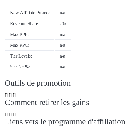
New Affiliate Promo:
n/a
Revenue Share:
- %
Max PPP:
n/a
Max PPC:
n/a
Tier Levels:
n/a
SecTier %:
n/a
Outils de promotion
[] [] []
Comment retirer les gains
[] [] []
Liens vers le programme d'affiliation